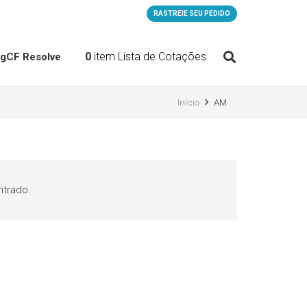
RASTREIE SEU PEDIDO
0
item
Lista de Cotações
og
CF Resolve
Início
AM
trado.