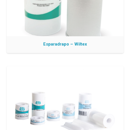
Esparadrapo – Wiltex