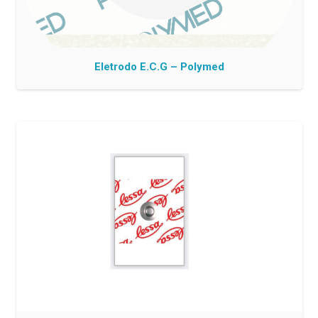
Eletrodo E.C.G – Polymed