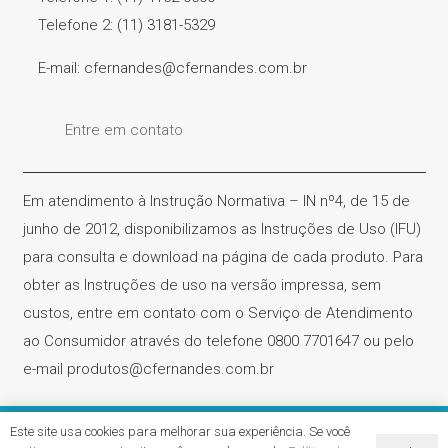
Telefone 2: (11) 3181-5329
E-mail: cfernandes@cfernandes.com.br
Entre em contato
Em atendimento à Instrução Normativa – IN nº4, de 15 de
junho de 2012, disponibilizamos as Instruções de Uso (IFU)
para consulta e download na página de cada produto. Para
obter as Instruções de uso na versão impressa, sem
custos, entre em contato com o Serviço de Atendimento
ao Consumidor através do telefone 0800 7701647 ou pelo
e-mail produtos@cfernandes.com.br
Este site usa cookies para melhorar sua experiência. Se você
Cirúrgica Fernandes – CNPJ. 61.418.042/0001-31 | Todos os