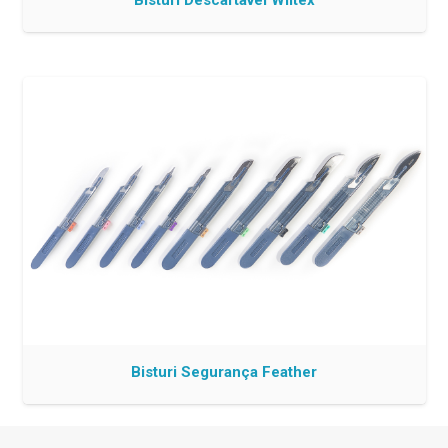
Bisturi Descartável Wiltex
Bisturi Segurança Feather