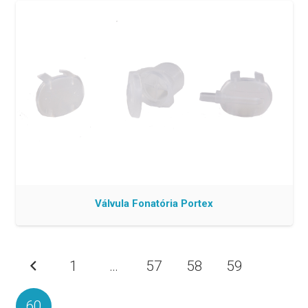
Válvula Fonatória Portex
1
…
57
58
59
60